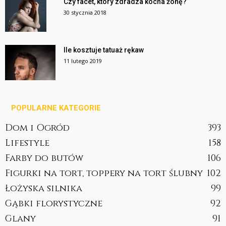
Czy facet, który zdradza kocha żonę?
30 stycznia 2018
Ile kosztuje tatuaż rękaw
11 lutego 2019
POPULARNE KATEGORIE
Dom i Ogród
393
Lifestyle
158
Farby do butów
106
Figurki na tort, toppery na tort ślubny
102
Łożyska silnika
99
Gąbki florystyczne
92
Glany
91