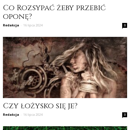
Co Rozsypać żeby przebić
oponę?
Redakcja
-
16 lipca 2024
0
Czy łożysko się je?
Redakcja
-
16 lipca 2024
0