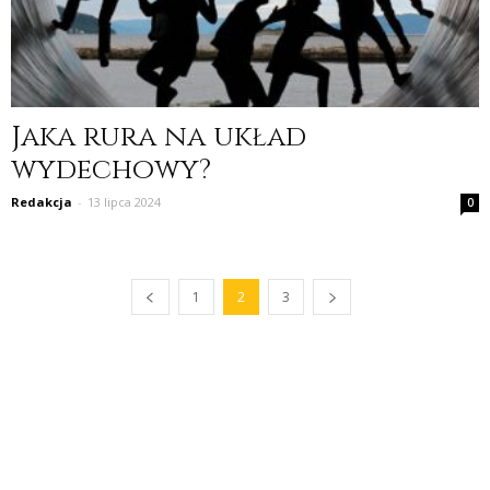
Jaka rura na układ
wydechowy?
Redakcja
-
13 lipca 2024
0
1
2
3