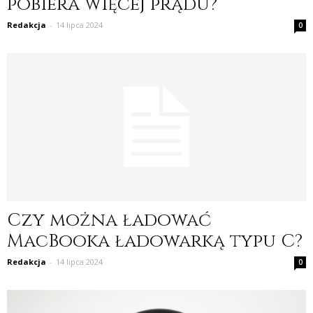
pobiera więcej prądu?
Redakcja
-
14 lipca 2024
0
Czy można ładować
MacBooka ładowarką typu C?
Redakcja
-
14 lipca 2024
0