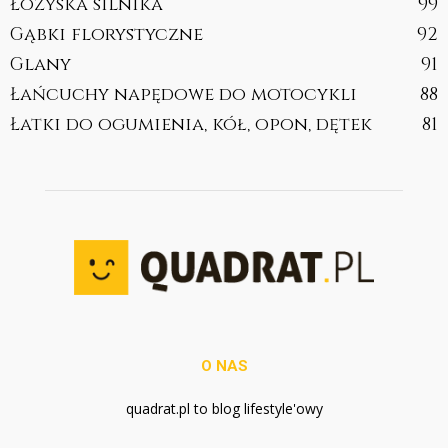
Łożyska silnika
99
Gąbki florystyczne
92
Glany
91
Łańcuchy napędowe do motocykli
88
Łatki do ogumienia, kół, opon, dętek
81
O NAS
quadrat.pl to blog lifestyle'owy