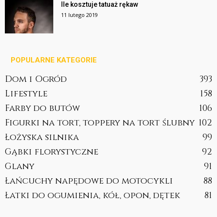
Ile kosztuje tatuaż rękaw
11 lutego 2019
POPULARNE KATEGORIE
Dom i Ogród
393
Lifestyle
158
Farby do butów
106
Figurki na tort, toppery na tort ślubny
102
Łożyska silnika
99
Gąbki florystyczne
92
Glany
91
Łańcuchy napędowe do motocykli
88
Łatki do ogumienia, kół, opon, dętek
81