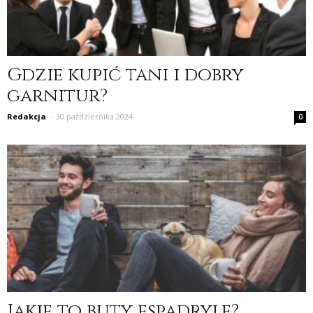
Gdzie kupić tani i dobry
garnitur?
Redakcja
-
30 października 2024
0
Jakie to buty espadryle?