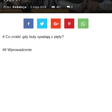
Przez
Redakcja
-
9 maja 2024
481
0
# Co zrobić gdy buty spadają z pięty?
## Wprowadzenie