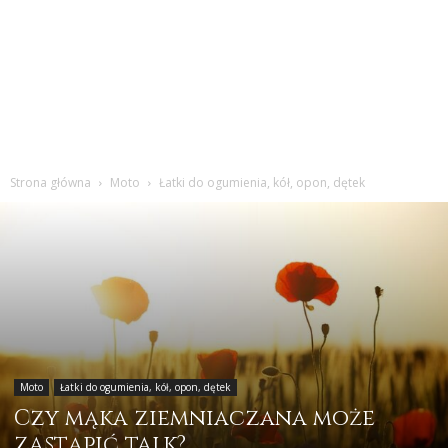
Strona główna
Moto
Łatki do ogumienia, kół, opon, dętek
Moto
Łatki do ogumienia, kół, opon, dętek
Czy mąka ziemniaczana może
zastąpić talk?