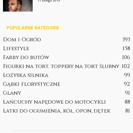
11 lutego 2019
POPULARNE KATEGORIE
Dom i Ogród
393
Lifestyle
158
Farby do butów
106
Figurki na tort, toppery na tort ślubny
102
Łożyska silnika
99
Gąbki florystyczne
92
Glany
91
Łańcuchy napędowe do motocykli
88
Łatki do ogumienia, kół, opon, dętek
81