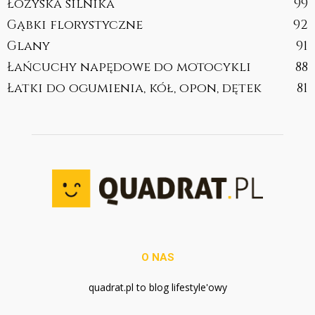
Łożyska silnika
99
Gąbki florystyczne
92
Glany
91
Łańcuchy napędowe do motocykli
88
Łatki do ogumienia, kół, opon, dętek
81
O NAS
quadrat.pl to blog lifestyle'owy