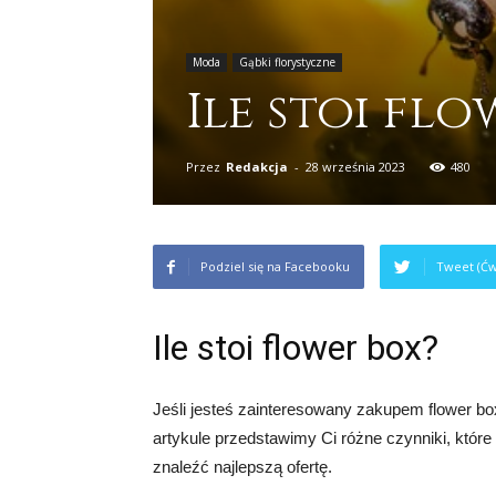
Moda
Gąbki florystyczne
Ile stoi flo
Przez
Redakcja
-
28 września 2023
480
Podziel się na Facebooku
Tweet (Ćw
Ile stoi flower box?
Jeśli jesteś zainteresowany zakupem flower box
artykule przedstawimy Ci różne czynniki, któr
znaleźć najlepszą ofertę.