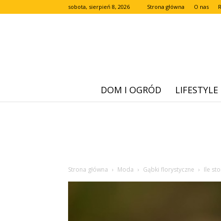
sobota, sierpień 8, 2026
Strona główna
O nas
DOM I OGRÓD
LIFESTYLE
Strona główna
Moda
Gąbki florystyczne
Ile st