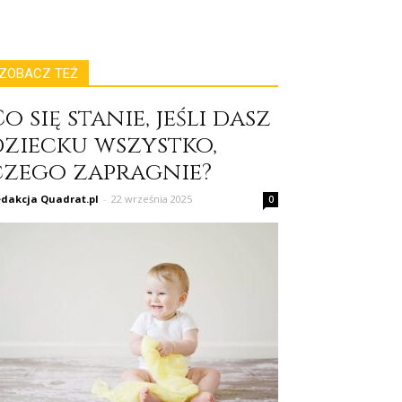
ZOBACZ TEŻ
o się stanie, jeśli dasz
dziecku wszystko,
czego zapragnie?
dakcja Quadrat.pl
-
22 września 2025
0