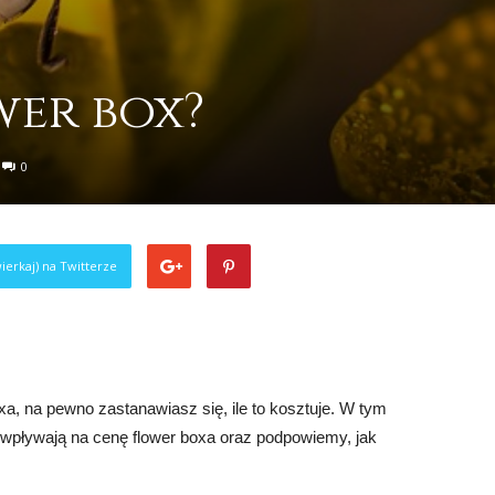
wer box?
0
ierkaj) na Twitterze
a, na pewno zastanawiasz się, ile to kosztuje. W tym
e wpływają na cenę flower boxa oraz podpowiemy, jak