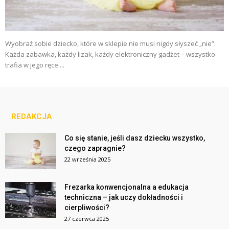
Wyobraź sobie dziecko, które w sklepie nie musi nigdy słyszeć „nie”.
Każda zabawka, każdy lizak, każdy elektroniczny gadżet – wszystko
trafia w jego ręce....
REDAKCJA
Co się stanie, jeśli dasz dziecku wszystko,
czego zapragnie?
22 września 2025
Frezarka konwencjonalna a edukacja
techniczna – jak uczy dokładności i
cierpliwości?
27 czerwca 2025