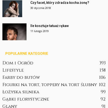
Czy facet, który zdradza kocha żonę?
30 stycznia 2018
Ile kosztuje tatuaż rękaw
11 lutego 2019
POPULARNE KATEGORIE
Dom i Ogród
393
Lifestyle
158
Farby do butów
106
Figurki na tort, toppery na tort ślubny
102
Łożyska silnika
99
Gąbki florystyczne
92
Glany
91