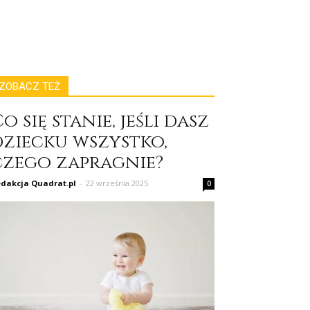
ZOBACZ TEŻ
o się stanie, jeśli dasz
dziecku wszystko,
czego zapragnie?
dakcja Quadrat.pl
-
22 września 2025
0