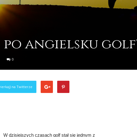
i po angielsku golf
0
ierkaj) na Twitterze
W dzisiejszych czasach golf stał się jednym z