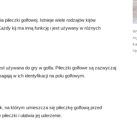
a piłeczki golfowej. Istnieje wiele rodzajów kijów
 Każdy kij ma inną funkcję i jest używany w różnych
Wy
ni
ka
rę
jest używana do gry w golfa. Piłeczki golfowe są zazwyczaj
magają w ich identyfikacji na polu golfowym.
k, na którym umieszcza się piłeczkę golfową przed
iłeczki i ułatwia jej uderzenie.