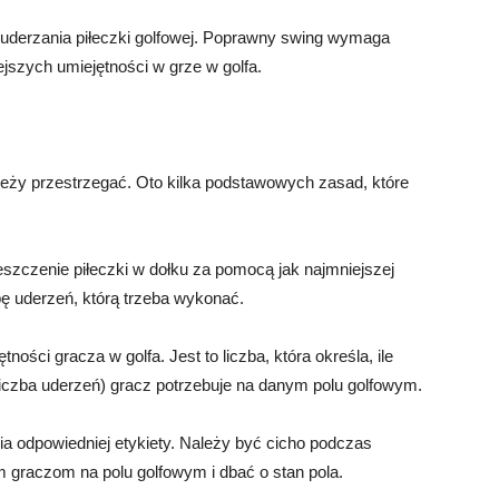
s uderzania piłeczki golfowej. Poprawny swing wymaga
niejszych umiejętności w grze w golfa.
należy przestrzegać. Oto kilka podstawowych zasad, które
eszczenie piłeczki w dołku za pomocą jak najmniejszej
bę uderzeń, którą trzeba wykonać.
ości gracza w golfa. Jest to liczba, która określa, ile
 liczba uderzeń) gracz potrzebuje na danym polu golfowym.
ia odpowiedniej etykiety. Należy być cicho podczas
 graczom na polu golfowym i dbać o stan pola.