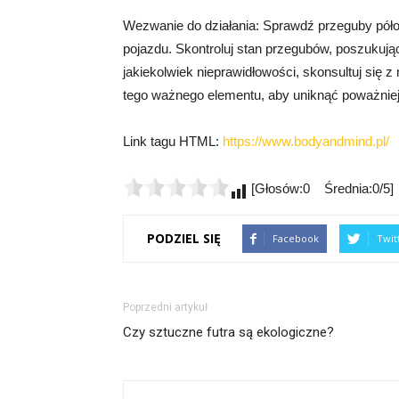
Wezwanie do działania: Sprawdź przeguby pół
pojazdu. Skontroluj stan przegubów, poszukują
jakiekolwiek nieprawidłowości, skonsultuj się 
tego ważnego elementu, aby uniknąć poważnie
Link tagu HTML:
https://www.bodyandmind.pl/
[Głosów:0 Średnia:0/5]
PODZIEL SIĘ
Facebook
Twit
Poprzedni artykuł
Czy sztuczne futra są ekologiczne?