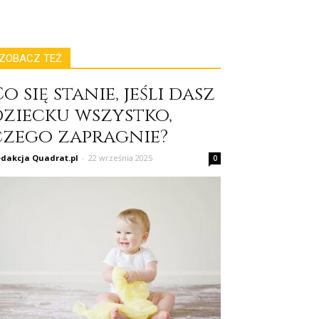
ZOBACZ TEŻ
o się stanie, jeśli dasz
dziecku wszystko,
czego zapragnie?
dakcja Quadrat.pl
-
22 września 2025
0