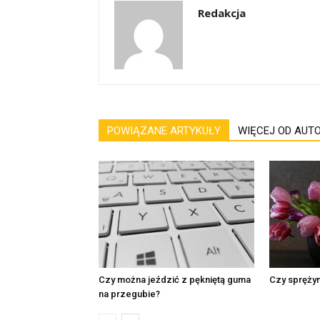
Redakcja
POWIĄZANE ARTYKUŁY
WIĘCEJ OD AUT
Czy można jeździć z pękniętą guma
Czy sprężyn
na przegubie?