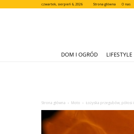
czwartek, sierpień 6, 2026
Strona główna
O nas
DOM I OGRÓD
LIFESTYLE
Strona główna
Moto
Łożyska przegubów, półosi