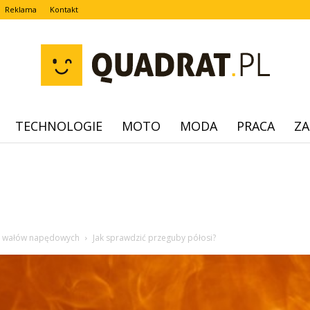
Reklama
Kontakt
TECHNOLOGIE
MOTO
MODA
PRACA
ZA
quadrat.pl
 i wałów napędowych
Jak sprawdzić przeguby półosi?