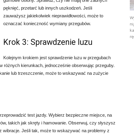
gumowe osłony. Sprawdź, czy nie mają one żadnych
pęknięć, przetarć lub innych uszkodzeń. Jeśli
zauważysz jakiekolwiek nieprawidłowości, może to
Wy
oznaczać konieczność wymiany przegubów.
ni
ka
rę
Krok 3: Sprawdzenie luzu
Kolejnym krokiem jest sprawdzenie luzu w przegubach
em w różnych kierunkach, jednocześnie obserwując przeguby.
tukanie lub trzeszczenie, może to wskazywać na zużycie
przeprowadzić test jazdy. Wybierz bezpieczne miejsce, na
rów, takich jak skręty i hamowanie. Obserwuj, czy słyszysz
z wibracje. Jeśli tak, może to wskazywać na problemy z