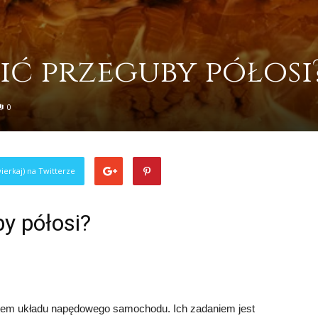
ić przeguby półosi
0
ierkaj) na Twitterze
y półosi?
tem układu napędowego samochodu. Ich zadaniem jest