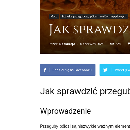
Moto
Łożyska przegubów, półosi i wałów napędowych
Jak sprawdz
Przez
Redakcja
-
6 czerwca 2024
524
Podziel się na Facebooku
Tweet (Ćw
Jak sprawdzić przegub
Wprowadzenie
Przeguby półosi są niezwykle ważnym elemen