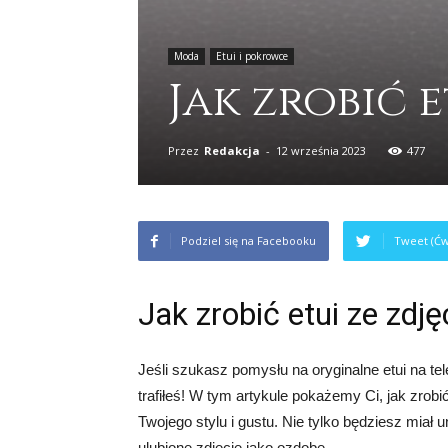
Moda
Etui i pokrowce
Jak zrobić e
Przez
Redakcja
-
12 września 2023
477
Podziel się na Facebooku
Tweet (Ćw
Jak zrobić etui ze zdj
Jeśli szukasz pomysłu na oryginalne etui na tel
trafiłeś! W tym artykule pokażemy Ci, jak zrobi
Twojego stylu i gustu. Nie tylko będziesz miał 
ulubione zdjęcie jako ozdobę.