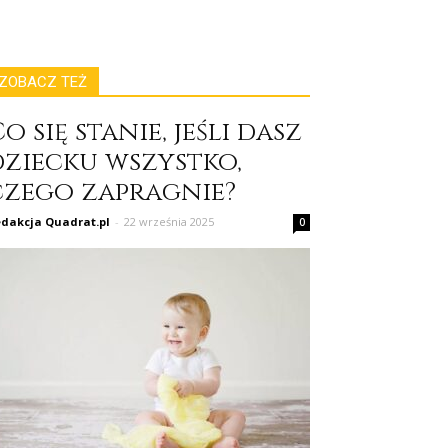
ZOBACZ TEŻ
o się stanie, jeśli dasz
dziecku wszystko,
czego zapragnie?
dakcja Quadrat.pl
-
22 września 2025
0