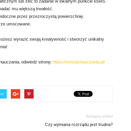
aficznym lub zleć to zadanie w lokalnym punkcie ksero.
y nadać mu większą trwałość.
 widoczne przez przezroczystą powierzchnię.
dobrze umocowane.
 możesz wyrazić swoją kreatywność i stworzyć unikalny
nia!
 nauczania, odwiedź stronę:
https://metodynauczania.pl/
ter
Następny artykuł
Czy wymiana rozrządu jest trudna?