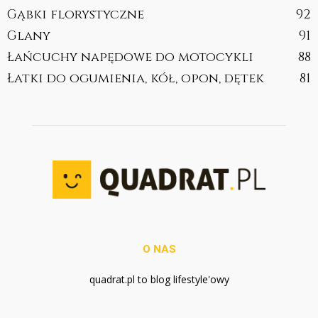
Gąbki florystyczne
92
Glany
91
Łańcuchy napędowe do motocykli
88
Łatki do ogumienia, kół, opon, dętek
81
O NAS
quadrat.pl to blog lifestyle'owy