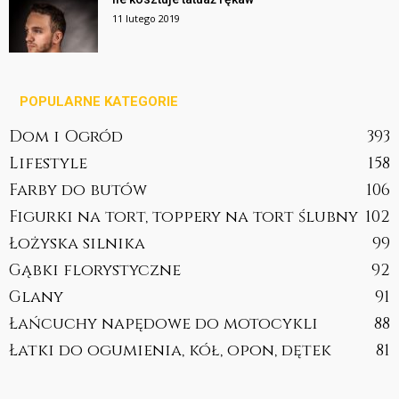
11 lutego 2019
POPULARNE KATEGORIE
Dom i Ogród
393
Lifestyle
158
Farby do butów
106
Figurki na tort, toppery na tort ślubny
102
Łożyska silnika
99
Gąbki florystyczne
92
Glany
91
Łańcuchy napędowe do motocykli
88
Łatki do ogumienia, kół, opon, dętek
81