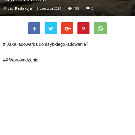
Przez
Redakcja
-
8 czerwca 2024
495
0
# Jaka ładowarka do szybkiego ładowania?
## Wprowadzenie