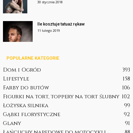
30 stycznia 2018
Ile kosztuje tatuaż rękaw
11 lutego 2019
POPULARNE KATEGORIE
Dom i Ogród
393
Lifestyle
158
Farby do butów
106
Figurki na tort, toppery na tort ślubny
102
Łożyska silnika
99
Gąbki florystyczne
92
Glany
91
Łańcuchy napędowe do motocykli
88