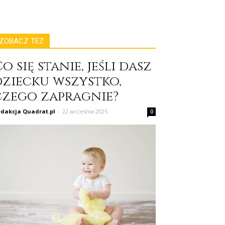
ZOBACZ TEŻ
o się stanie, jeśli dasz
dziecku wszystko,
czego zapragnie?
dakcja Quadrat.pl
-
22 września 2025
0