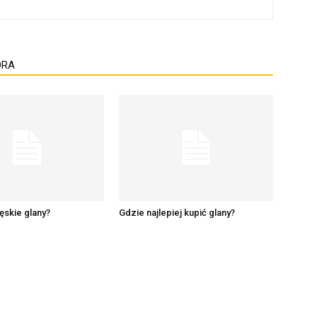
ORA
ęskie glany?
Gdzie najlepiej kupić glany?