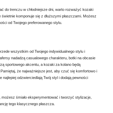
ać do trenczu w chłodniejsze dni, warto rozważyć kozaki
óre świetnie komponuje się z dłuższymi płaszczami. Możesz
ości od Twojego preferowanego stylu.
rzede wszystkim od Twojego indywidualnego stylu i
 loafersy nadadzą casualowego charakteru, botki na obcasie
adzą sportowego akcentu, a kozaki za kolano będą
Pamiętaj, że najważniejsze jest, aby czuć się komfortowo i
najlepiej odzwierciedlają Twój styl i dodają pewności
, możesz śmiało eksperymentować i tworzyć stylizacje,
ancję tego klasycznego płaszcza.