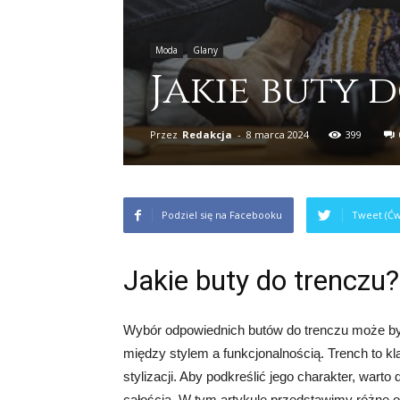
Moda
Glany
Jakie buty 
Przez
Redakcja
-
8 marca 2024
399
Podziel się na Facebooku
Tweet (Ćw
Jakie buty do trenczu?
Wybór odpowiednich butów do trenczu może by
między stylem a funkcjonalnością. Trench to kl
stylizacji. Aby podkreślić jego charakter, war
całością. W tym artykule przedstawimy różne o