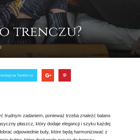
do trenczu?
0
ierkaj) na Twitterze
ć trudnym zadaniem, ponieważ trzeba znaleźć balans
asyczny płaszcz, który dodaje elegancji i szyku każdej
to dobrać odpowiednie buty, które będą harmonizować z
pcje butów, które doskonale pasują do trenczu.