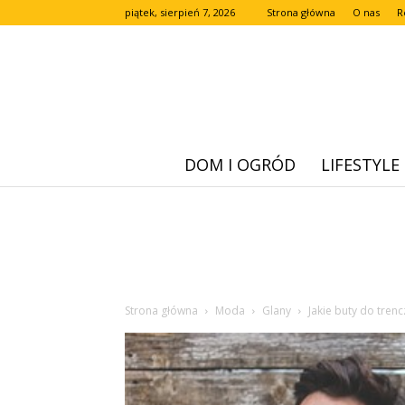
piątek, sierpień 7, 2026
Strona główna
O nas
R
DOM I OGRÓD
LIFESTYLE
Strona główna
Moda
Glany
Jakie buty do trenc