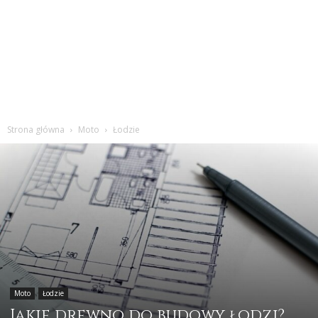
Strona główna
Moto
Łodzie
Moto
Łodzie
Jakie drewno do budowy łodzi?