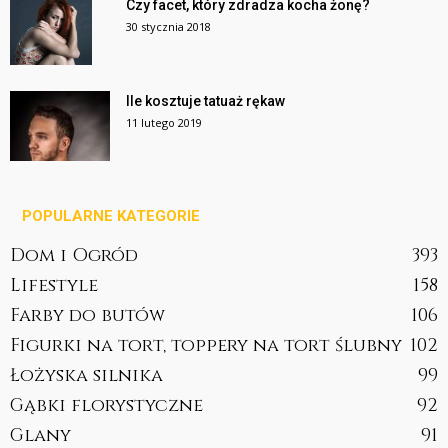
Czy facet, który zdradza kocha żonę?
30 stycznia 2018
Ile kosztuje tatuaż rękaw
11 lutego 2019
POPULARNE KATEGORIE
Dom i Ogród
393
Lifestyle
158
Farby do butów
106
Figurki na tort, toppery na tort ślubny
102
Łożyska silnika
99
Gąbki florystyczne
92
Glany
91