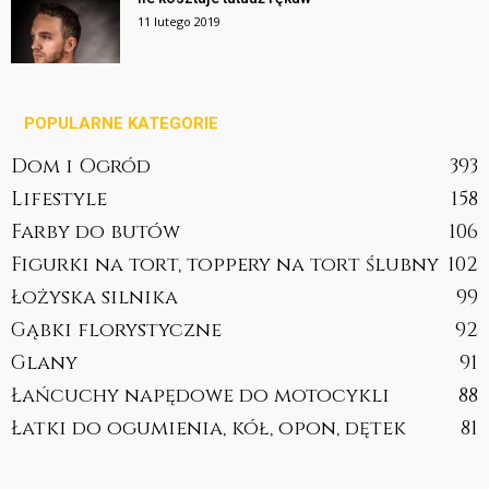
11 lutego 2019
POPULARNE KATEGORIE
Dom i Ogród
393
Lifestyle
158
Farby do butów
106
Figurki na tort, toppery na tort ślubny
102
Łożyska silnika
99
Gąbki florystyczne
92
Glany
91
Łańcuchy napędowe do motocykli
88
Łatki do ogumienia, kół, opon, dętek
81