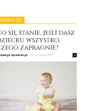
ZOBACZ TEŻ
o się stanie, jeśli dasz
dziecku wszystko,
czego zapragnie?
dakcja Quadrat.pl
-
22 września 2025
0