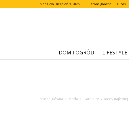
niedziela, sierpień 9, 2026
Strona główna
O nas
DOM I OGRÓD
LIFESTYLE
Strona główna
Moda
Garnitury
Kiedy najlepiej