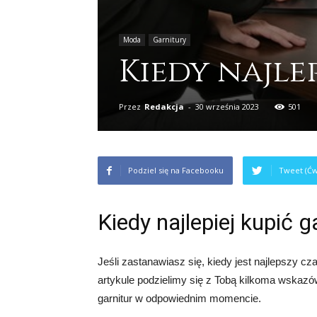
Moda
Garnitury
Kiedy najle
Przez
Redakcja
-
30 września 2023
501
Podziel się na Facebooku
Tweet (Ćw
Kiedy najlepiej kupić g
Jeśli zastanawiasz się, kiedy jest najlepszy cz
artykule podzielimy się z Tobą kilkoma wskazó
garnitur w odpowiednim momencie.