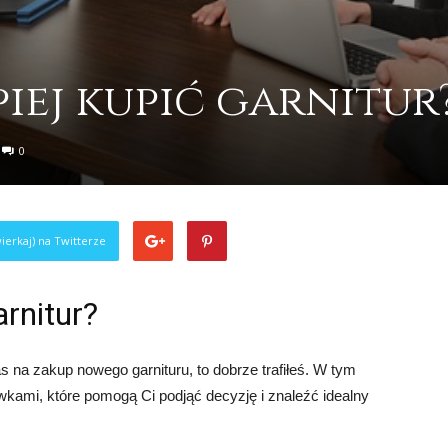
piej kupić garnitur
0
ierkaj) na Twitterze
arnitur?
as na zakup nowego garnituru, to dobrze trafiłeś. W tym
wkami, które pomogą Ci podjąć decyzję i znaleźć idealny