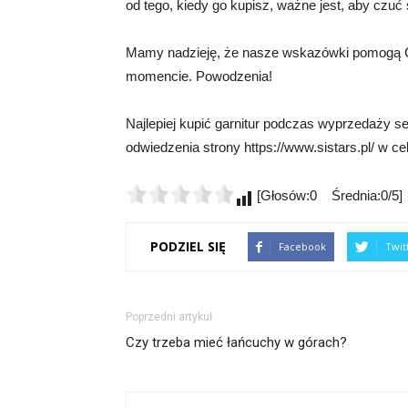
od tego, kiedy go kupisz, ważne jest, aby czuć
Mamy nadzieję, że nasze wskazówki pomogą Ci 
momencie. Powodzenia!
Najlepiej kupić garnitur podczas wyprzedaży 
odwiedzenia strony https://www.sistars.pl/ w ce
[Głosów:0 Średnia:0/5]
PODZIEL SIĘ
Facebook
Twit
Poprzedni artykuł
Czy trzeba mieć łańcuchy w górach?