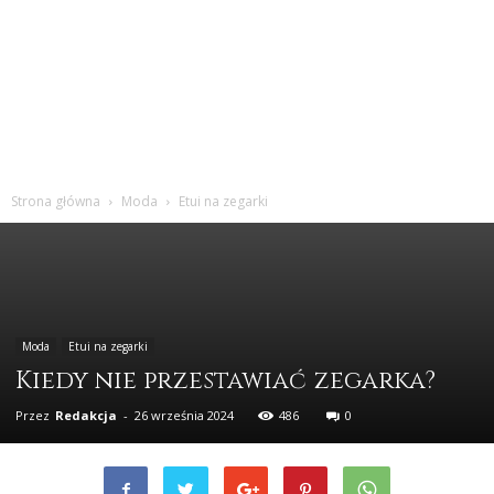
Strona główna
Moda
Etui na zegarki
Moda
Etui na zegarki
Kiedy nie przestawiać zegarka?
Przez
Redakcja
-
26 września 2024
486
0