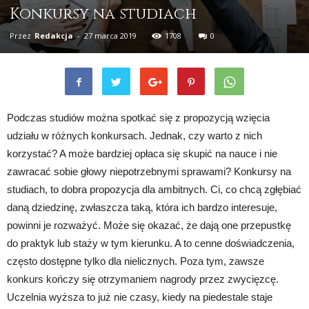
Konkursy na studiach
Przez
Redakcja
-
27 marca 2019
1708
0
Podczas studiów można spotkać się z propozycją wzięcia
udziału w różnych konkursach. Jednak, czy warto z nich
korzystać? A może bardziej opłaca się skupić na nauce i nie
zawracać sobie głowy niepotrzebnymi sprawami? Konkursy na
studiach, to dobra propozycja dla ambitnych. Ci, co chcą zgłębiać
daną dziedzinę, zwłaszcza taką, która ich bardzo interesuje,
powinni je rozważyć. Może się okazać, że dają one przepustkę
do praktyk lub staży w tym kierunku. A to cenne doświadczenia,
często dostępne tylko dla nielicznych. Poza tym, zawsze
konkurs kończy się otrzymaniem nagrody przez zwycięzcę.
Uczelnia wyższa to już nie czasy, kiedy na piedestale staje