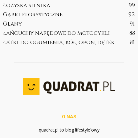
Łożyska silnika
99
Gąbki florystyczne
92
Glany
91
Łańcuchy napędowe do motocykli
88
Łatki do ogumienia, kół, opon, dętek
81
O NAS
quadrat.pl to blog lifestyle'owy