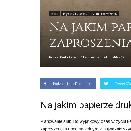
Moda
Etykiety i zawieszki na alkohol weselny
Na jakim p
zaproszenia
Przez
Redakcja
-
11 września 2024
418
Podziel się na Facebooku
Tweet (Ćw
Na jakim papierze dru
Planowanie ślubu to wyjątkowy czas w życiu k
zaproszenia ślubne są jednym z najważniejszy