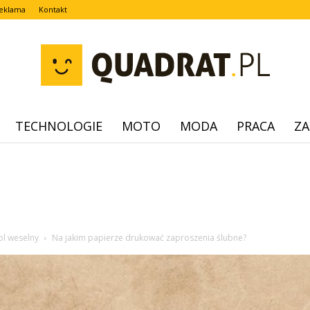
eklama
Kontakt
TECHNOLOGIE
MOTO
MODA
PRACA
ZA
quadrat.pl
hol weselny
Na jakim papierze drukować zaproszenia ślubne?