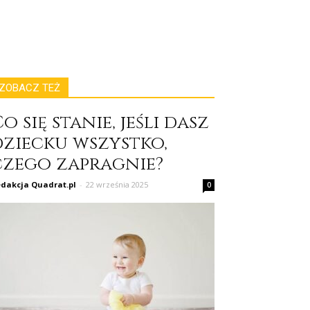
ZOBACZ TEŻ
o się stanie, jeśli dasz
dziecku wszystko,
czego zapragnie?
dakcja Quadrat.pl
-
22 września 2025
0