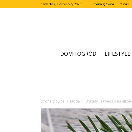
czwartek, sierpień 6, 2026
Strona główna
O nas
DOM I OGRÓD
LIFESTYLE
Strona główna
Moda
Etykiety i zawieszki na alko