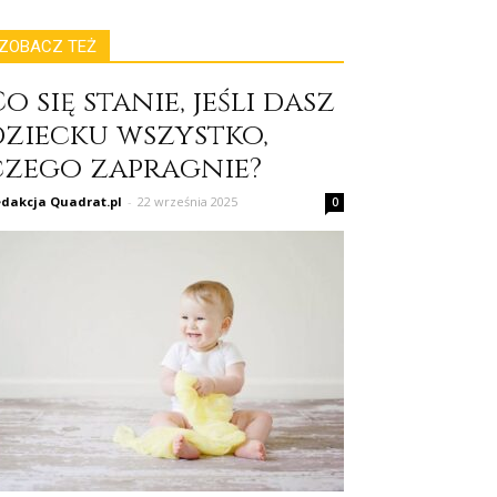
ZOBACZ TEŻ
o się stanie, jeśli dasz
dziecku wszystko,
czego zapragnie?
dakcja Quadrat.pl
-
22 września 2025
0