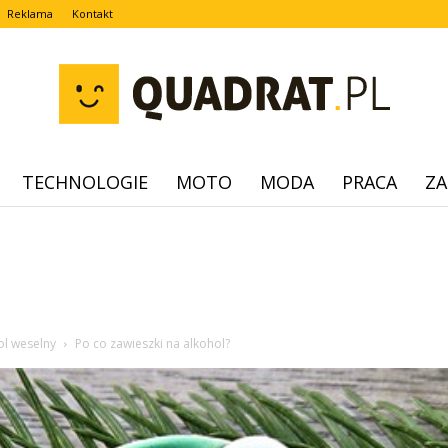
Reklama
Kontakt
TECHNOLOGIE
MOTO
MODA
PRACA
ZA
quadrat.pl
hol weselny
Po co zawieszki na alkohol?