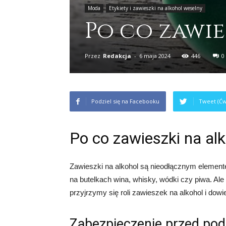
Moda
Etykiety i zawieszki na alkohol weselny
Po co zawie
Przez
Redakcja
-
6 maja 2024
446
0
Podziel się na Facebooku
Tweet (Ćw
Po co zawieszki na al
Zawieszki na alkohol są nieodłącznym elemen
na butelkach wina, whisky, wódki czy piwa. Al
przyjrzymy się roli zawieszek na alkohol i dow
Zabezpieczenie przed po