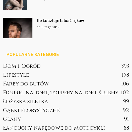
Ile kosztuje tatuaż rękaw
11 lutego 2019
POPULARNE KATEGORIE
Dom i Ogród
393
Lifestyle
158
Farby do butów
106
Figurki na tort, toppery na tort ślubny
102
Łożyska silnika
99
Gąbki florystyczne
92
Glany
91
Łańcuchy napędowe do motocykli
88