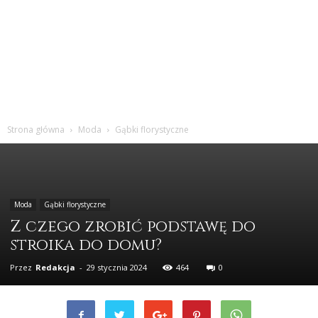
Strona główna
Moda
Gąbki florystyczne
Moda
Gąbki florystyczne
Z czego zrobić podstawę do
stroika do domu?
Przez
Redakcja
-
29 stycznia 2024
464
0