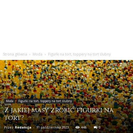
Strona główna
Moda
Figurki na tort, toppery na tort ślubny
Moda
Figurki na tort, toppery na tort ślubny
Z jakiej masy zrobić figurki na
tort?
Przez
Redakcja
-
11 października 2023
446
0