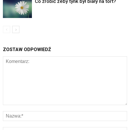
Co zrobić żeby tynk był biały na tort?
ZOSTAW ODPOWIEDŹ