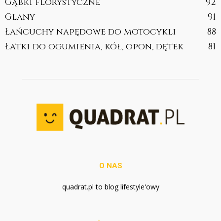
Gąbki florystyczne
92
Glany
91
Łańcuchy napędowe do motocykli
88
Łatki do ogumienia, kół, opon, dętek
81
O NAS
quadrat.pl to blog lifestyle'owy