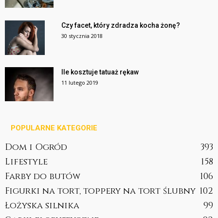
Czy facet, który zdradza kocha żonę?
30 stycznia 2018
Ile kosztuje tatuaż rękaw
11 lutego 2019
POPULARNE KATEGORIE
Dom i Ogród
393
Lifestyle
158
Farby do butów
106
Figurki na tort, toppery na tort ślubny
102
Łożyska silnika
99