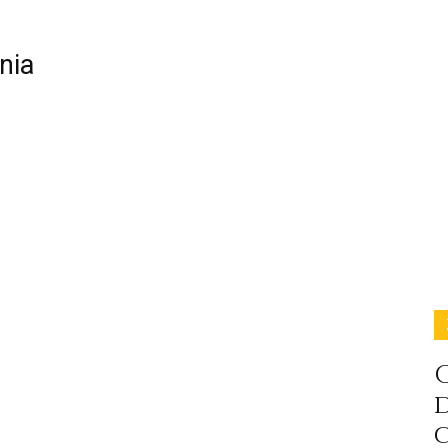
nia
C