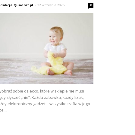
dakcja Quadrat.pl
-
22 września 2025
0
obraź sobie dziecko, które w sklepie nie musi
gdy słyszeć „nie”. Każda zabawka, każdy lizak,
żdy elektroniczny gadżet – wszystko trafia w jego
ce....