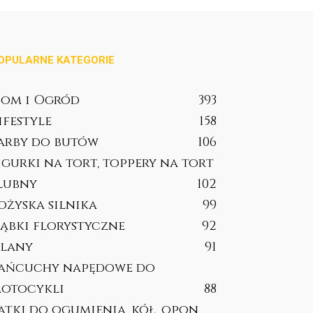
OPULARNE KATEGORIE
om i Ogród
393
ifestyle
158
arby do butów
106
igurki na tort, toppery na tort
lubny
102
ożyska silnika
99
ąbki florystyczne
92
lany
91
ańcuchy napędowe do
otocykli
88
atki do ogumienia, kół, opon,