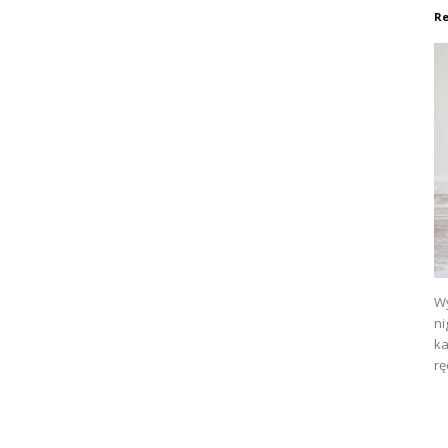
Re
Wy
ni
ka
rę