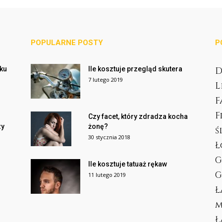
POPULARNE POSTY
P
cku
Ile kosztuje przegląd skutera
D
7 lutego 2019
L
F
F
Czy facet, który zdradza kocha
zy
żonę?
ś
30 stycznia 2018
Ł
G
Ile kosztuje tatuaż rękaw
G
11 lutego 2019
Ł
m
Ł