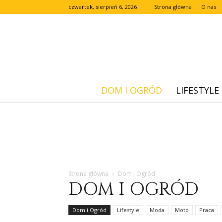
czwartek, sierpień 6, 2026
Strona główna
O nas
DOM I OGRÓD
LIFESTYLE
Strona główna
Dom i Ogród
DOM I OGRÓD
Dom i Ogród
Lifestyle
Moda
Moto
Praca