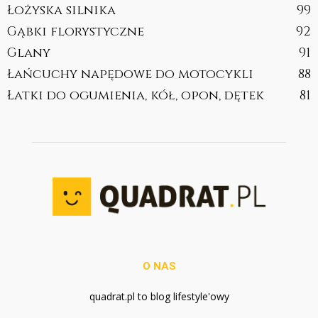
Łożyska silnika
99
Gąbki florystyczne
92
Glany
91
Łańcuchy napędowe do motocykli
88
Łatki do ogumienia, kół, opon, dętek
81
O NAS
quadrat.pl to blog lifestyle'owy