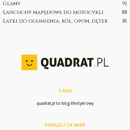
Glany
91
Łańcuchy napędowe do motocykli
88
Łatki do ogumienia, kół, opon, dętek
81
O NAS
quadrat.pl to blog lifestyle'owy
PODĄŻAJ ZA NAMI