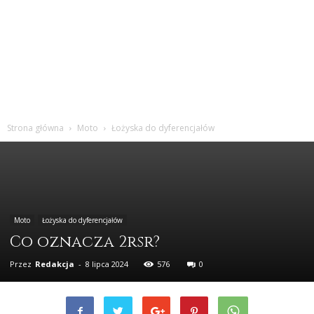
Strona główna
Moto
Łożyska do dyferencjałów
Moto
Łożyska do dyferencjałów
Co oznacza 2rsr?
Przez
Redakcja
-
8 lipca 2024
576
0