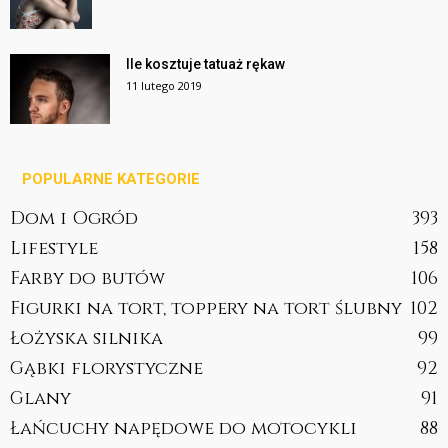
Ile kosztuje tatuaż rękaw
11 lutego 2019
POPULARNE KATEGORIE
Dom i Ogród
393
Lifestyle
158
Farby do butów
106
Figurki na tort, toppery na tort ślubny
102
Łożyska silnika
99
Gąbki florystyczne
92
Glany
91
Łańcuchy napędowe do motocykli
88