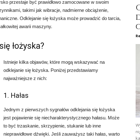
łożysko przestaje być prawidłowo zamocowane w swoim
C
nnikami, takimi jak wibracje, nadmierne obciążenie,
niczne. Odklejanie się łożyska może prowadzić do tarcia,
całkowitej awarii maszyny.
Re
się łożyska?
Istnieje kilka objawów, które mogą wskazywać na
odklejanie się łożyska. Poniżej przedstawiamy
najważniejsze z nich:
1. Hałas
Jednym z pierwszych sygnałów odklejania się łożyska
jest pojawienie się niecharakterystycznego hałasu. Może
Wy
to być trzaskanie, skrzypienie, stukanie lub inne
ni
nieprawidłowe dźwięki. Jeśli zauważysz taki hałas, warto
ka