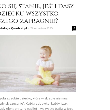
o się stanie, jeśli dasz
dziecku wszystko,
czego zapragnie?
dakcja Quadrat.pl
-
22 września 2025
0
obraź sobie dziecko, które w sklepie nie musi
gdy słyszeć „nie”. Każda zabawka, każdy lizak,
żdy elektroniczny gadżet – wszystko trafia w jego