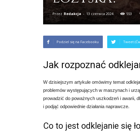
Przez
Redakcja
-
13 czerwca 2024
553
Podziel się na Facebooku
Tweet (Ćw
Jak rozpoznać odkleja
W dzisiejszym artykule omówimy temat odklejan
problemów występujących w maszynach i urzą
prowadzić do poważnych uszkodzeń i awarii, dl
i podjąć odpowiednie działania naprawcze.
Co to jest odklejanie się 