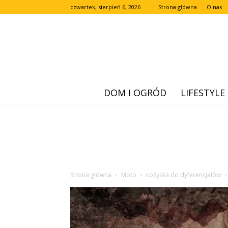
czwartek, sierpień 6, 2026
Strona główna
O nas
DOM I OGRÓD
LIFESTYLE
Strona główna
Moto
Łożyska do dyferencjałów