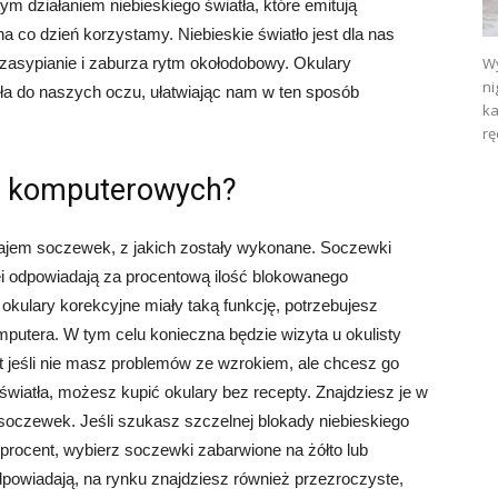
 działaniem niebieskiego światła, które emitują
a co dzień korzystamy. Niebieskie światło jest dla nas
 zasypianie i zaburza rytm okołodobowy. Okulary
Wy
ni
ła do naszych oczu, ułatwiając nam w ten sposób
ka
rę
ów komputerowych?
zajem soczewek, z jakich zostały wykonane. Soczewki
ei odpowiadają za procentową ilość blokowanego
e okulary korekcyjne miały taką funkcję, potrzebujesz
putera. W tym celu konieczna będzie wizyta u okulisty
t jeśli nie masz problemów ze wzrokiem, ale chcesz go
iatła, możesz kupić okulary bez recepty. Znajdziesz je w
soczewek. Jeśli szukasz szczelnej blokady niebieskiego
4 procent, wybierz soczewki zabarwione na żółto lub
dpowiadają, na rynku znajdziesz również przezroczyste,