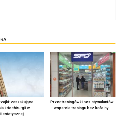
ORA
rzajki: zaskakujące
Przedtreningówki bez stymulantów
a kriochirurgii w
– wsparcie treningu bez kofeiny
i estetycznej