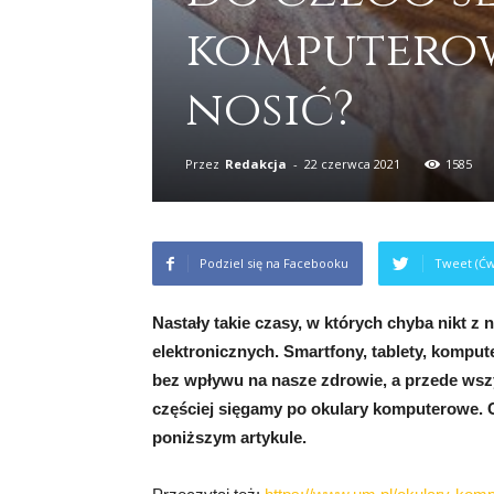
komputerowe
nosić?
Przez
Redakcja
-
22 czerwca 2021
1585
Podziel się na Facebooku
Tweet (Ćw
Nastały takie czasy, w których chyba nikt 
elektronicznych. Smartfony, tablety, kompu
bez wpływu na nasze zdrowie, a przede wsz
częściej sięgamy po okulary komputerowe. C
poniższym artykule.