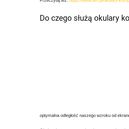
Przeczytaj też:
https://www.um.pl/okulary-komp
Do czego służą okulary 
optymalna odległość naszego wzroku od ekran