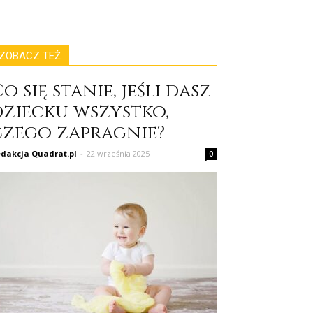
ZOBACZ TEŻ
o się stanie, jeśli dasz
dziecku wszystko,
czego zapragnie?
dakcja Quadrat.pl
-
22 września 2025
0