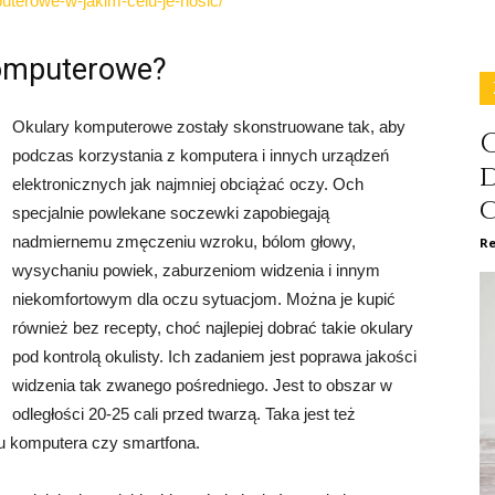
uterowe-w-jakim-celu-je-nosic/
komputerowe?
Okulary komputerowe zostały skonstruowane tak, aby
C
podczas korzystania z komputera i innych urządzeń
elektronicznych jak najmniej obciążać oczy. Och
specjalnie powlekane soczewki zapobiegają
nadmiernemu zmęczeniu wzroku, bólom głowy,
Re
wysychaniu powiek, zaburzeniom widzenia i innym
niekomfortowym dla oczu sytuacjom. Można je kupić
również bez recepty, choć najlepiej dobrać takie okulary
pod kontrolą okulisty. Ich zadaniem jest poprawa jakości
widzenia tak zwanego pośredniego. Jest to obszar w
odległości 20-25 cali przed twarzą. Taka jest też
u komputera czy smartfona.