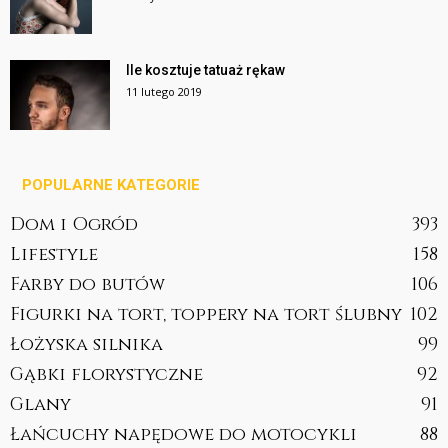
Ile kosztuje tatuaż rękaw
11 lutego 2019
POPULARNE KATEGORIE
Dom i Ogród
393
Lifestyle
158
Farby do butów
106
Figurki na tort, toppery na tort ślubny
102
Łożyska silnika
99
Gąbki florystyczne
92
Glany
91
Łańcuchy napędowe do motocykli
88