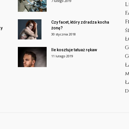
7 lutego 2019
L
F
F
Czy facet, który zdradza kocha
zy
żonę?
ś
30 stycznia 2018
Ł
G
Ile kosztuje tatuaż rękaw
G
11 lutego 2019
Ł
m
Ł
d