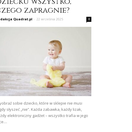
dziecku wszystko,
czego zapragnie?
dakcja Quadrat.pl
-
22 września 2025
0
obraź sobie dziecko, które w sklepie nie musi
gdy słyszeć „nie”. Każda zabawka, każdy lizak,
żdy elektroniczny gadżet – wszystko trafia w jego
ce....