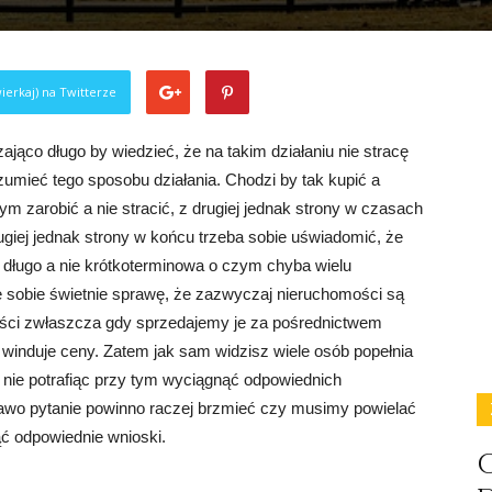
ierkaj) na Twitterze
ająco długo by wiedzieć, że na takim działaniu nie stracę
ozumieć tego sposobu działania. Chodzi by tak kupić a
m zarobić a nie stracić, z drugiej jednak strony w czasach
rugiej jednak strony w końcu trzeba sobie uświadomić, że
 długo a nie krótkoterminowa o czym chyba wielu
e sobie świetnie sprawę, że zazwyczaj nieruchomości są
ści zwłaszcza gdy sprzedajemy je za pośrednictwem
ie winduje ceny. Zatem jak sam widzisz wiele osób popełnia
 nie potrafiąc przy tym wyciągnąć odpowiednich
awo pytanie powinno raczej brzmieć czy musimy powielać
nąć odpowiednie wnioski.
C