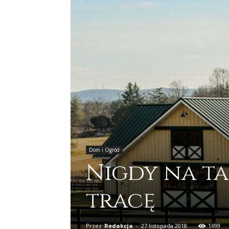
Dom i Ogród
Nigdy na ta
tracę
Przez
Redakcja
-
27 listopada 2018
1699