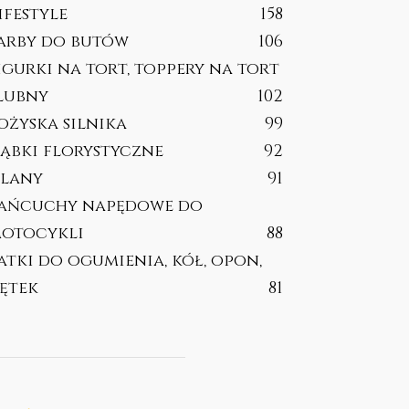
ifestyle
158
arby do butów
106
igurki na tort, toppery na tort
lubny
102
ożyska silnika
99
ąbki florystyczne
92
lany
91
ańcuchy napędowe do
otocykli
88
atki do ogumienia, kół, opon,
ętek
81