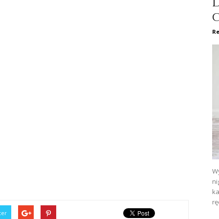
Re
Wy
ni
ka
rę
ter