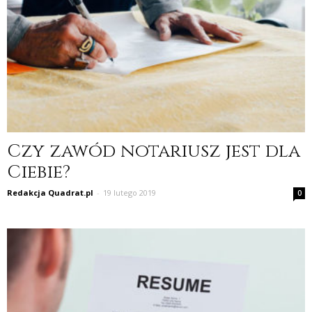
Czy zawód notariusz jest dla
Ciebie?
Redakcja Quadrat.pl
-
19 lutego 2019
0