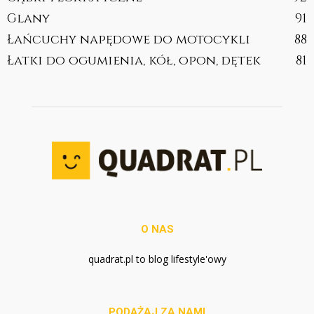
Glany
91
Łańcuchy napędowe do motocykli
88
Łatki do ogumienia, kół, opon, dętek
81
O NAS
quadrat.pl to blog lifestyle'owy
PODĄŻAJ ZA NAMI