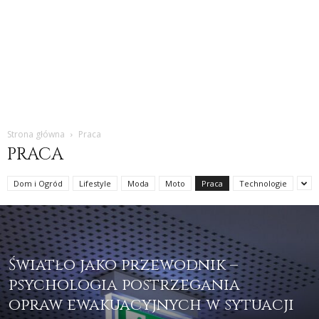
Strona główna
Praca
PRACA
Dom i Ogród
Lifestyle
Moda
Moto
Praca
Technologie
Światło jako przewodnik –
psychologia postrzegania
opraw ewakuacyjnych w sytuacji