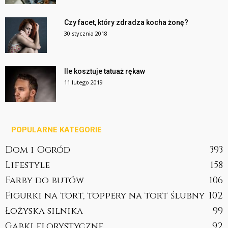
Czy facet, który zdradza kocha żonę?
30 stycznia 2018
Ile kosztuje tatuaż rękaw
11 lutego 2019
POPULARNE KATEGORIE
Dom i Ogród
393
Lifestyle
158
Farby do butów
106
Figurki na tort, toppery na tort ślubny
102
Łożyska silnika
99
Gąbki florystyczne
92