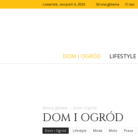
czwartek, sierpień 6, 2026
Strona główna
O nas
DOM I OGRÓD
LIFESTYLE
Strona główna
Dom i Ogród
DOM I OGRÓD
Dom i Ogród
Lifestyle
Moda
Moto
Praca