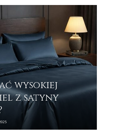
ać wysokiej
iel z satyny
?
2025