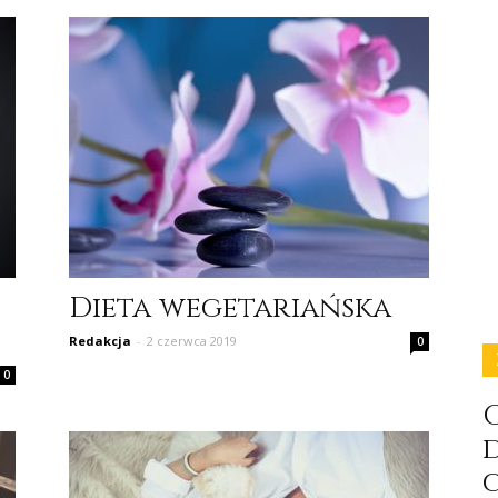
Dieta wegetariańska
Redakcja
-
2 czerwca 2019
0
0
C