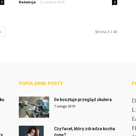
Redakcja
-
2 czerwca 2019
0
0
Strona 3 z 40
POPULARNE POSTY
P
cku
Ile kosztuje przegląd skutera
D
7 lutego 2019
L
F
F
Czy facet, który zdradza kocha
zy
żonę?