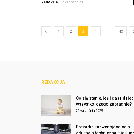
Redakcja
-
2 czerwca 2019
...
1
2
3
4
40
REDAKCJA
Co się stanie, jeśli dasz dzie
wszystko, czego zapragnie?
22 września 2025
Frezarka konwencjonalna a
edukacja techniczna – jak uc