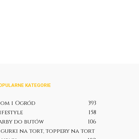
OPULARNE KATEGORIE
om i Ogród
393
ifestyle
158
arby do butów
106
igurki na tort, toppery na tort