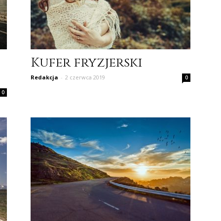
Kufer fryzjerski
Redakcja
-
2 czerwca 2019
0
0