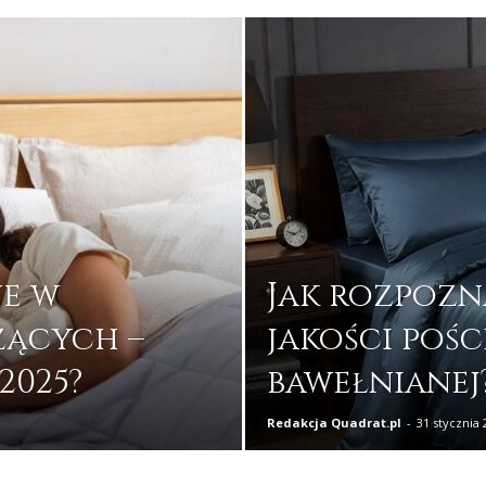
e w
Jak rozpozn
ących –
jakości pośc
2025?
bawełnianej
Redakcja Quadrat.pl
-
31 stycznia 