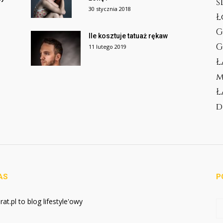
ś
30 stycznia 2018
Ł
G
Ile kosztuje tatuaż rękaw
G
11 lutego 2019
Ł
m
Ł
d
AS
P
at.pl to blog lifestyle'owy