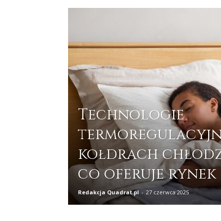
Technologie
termoregulacyjn
kołdrach chłodz
co oferuje rynek 
Redakcja Quadrat.pl
-
27 czerwca 2025