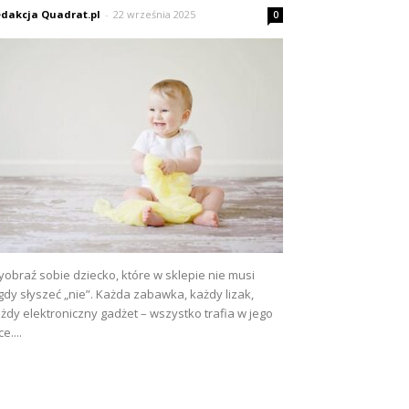
dakcja Quadrat.pl
-
22 września 2025
0
obraź sobie dziecko, które w sklepie nie musi
gdy słyszeć „nie”. Każda zabawka, każdy lizak,
żdy elektroniczny gadżet – wszystko trafia w jego
ce....