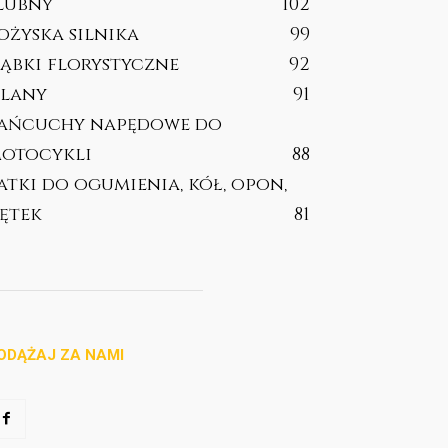
lubny
102
ożyska silnika
99
ąbki florystyczne
92
lany
91
ańcuchy napędowe do
otocykli
88
atki do ogumienia, kół, opon,
ętek
81
ODĄŻAJ ZA NAMI