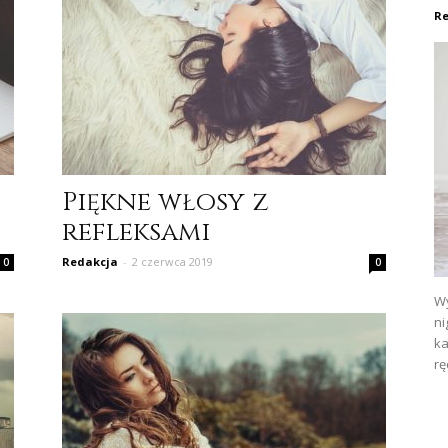
Re
Piękne włosy z
refleksami
Redakcja
-
2 czerwca 2019
0
0
Wy
ni
ka
rę